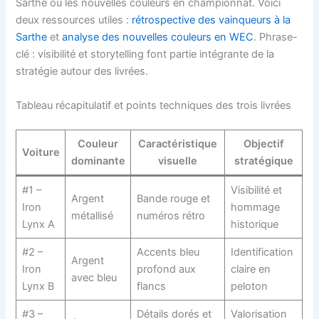
Sarthe ou les nouvelles couleurs en championnat. Voici
deux ressources utiles :
rétrospective des vainqueurs à la
Sarthe
et
analyse des nouvelles couleurs en WEC
. Phrase-
clé : visibilité et storytelling font partie intégrante de la
stratégie autour des livrées.
Tableau récapitulatif et points techniques des trois livrées
Couleur
Caractéristique
Objectif
Voiture
dominante
visuelle
stratégique
#1 –
Visibilité et
Argent
Bande rouge et
Iron
hommage
métallisé
numéros rétro
Lynx A
historique
#2 –
Accents bleu
Identification
Argent
Iron
profond aux
claire en
avec bleu
Lynx B
flancs
peloton
#3 –
Détails dorés et
Valorisation