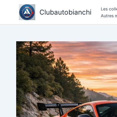
Skip
Les coll
to
Clubautobianchi
Autres 
content