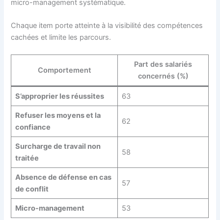
micro-management systématique.
Chaque item porte atteinte à la visibilité des compétences
cachées et limite les parcours.
Part des salariés
Comportement
concernés (%)
S’approprier les réussites
63
Refuser les moyens et la
62
confiance
Surcharge de travail non
58
traitée
Absence de défense en cas
57
de conflit
Micro-management
53